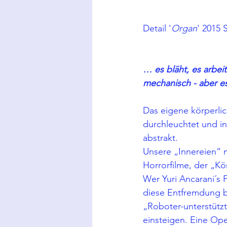
Detail '
Organ
' 2015 
… es bläht, es arbeite
mechanisch - aber es
Das eigene körperlic
durchleuchtet und i
abstrakt. 
Unsere „Innereien“ m
Horrorfilme, der „Kö
Wer Yuri Ancarani´s F
diese Entfremdung be
„Roboter-unterstütz
einsteigen. Eine Ope