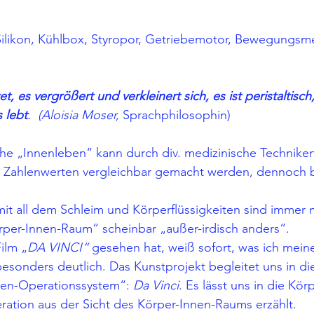
Silikon, Kühlbox, Styropor, Getriebemotor, Bewegungsmel
t, es vergrößert und verkleinert sich, es ist peristaltisch,
 lebt
.  (Aloisia Moser,
 Sprachphilosophin)
he „Innenleben“ kann durch div. medizinische Techniken 
n Zahlenwerten vergleichbar gemacht werden, dennoch b
it all dem Schleim und Körperflüssigkeiten sind immer n
rper-Innen-Raum“ scheinbar „außer-irdisch anders“. 
ilm „
DA VINCI“
 gesehen hat, weiß sofort, was ich meine
sonders deutlich. Das Kunstprojekt begleitet uns in di
ten-Operationssystem“: 
Da Vinci
. Es lässt uns in die Kör
ration aus der Sicht des Körper-Innen-Raums erzählt.