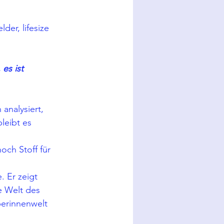
der, lifesize
 es ist 
analysiert, 
leibt es 
och Stoff für 
. Er zeigt 
e Welt des 
perinnenwelt 