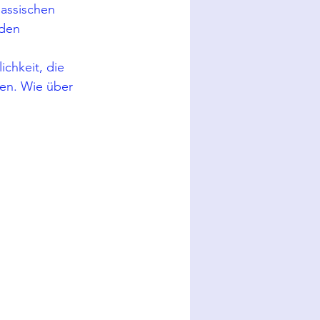
assischen 
den 
chkeit, die 
en. Wie über 