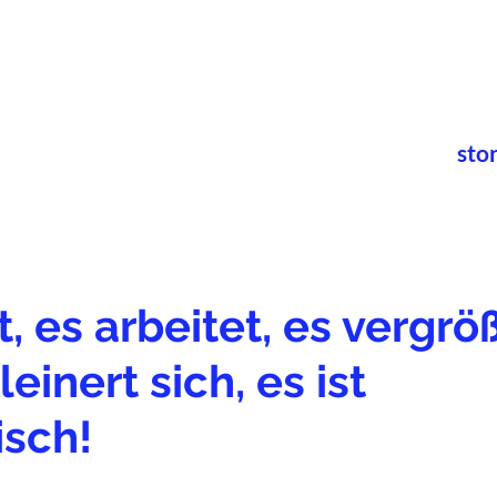
sto
, es arbeitet, es vergrö
einert sich, es ist
isch!