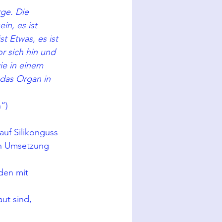
ge. Die 
in, es ist 
t Etwas, es ist 
or sich hin und 
wie in einem 
das Organ in 
“)
auf Silikonguss 
en Umsetzung 
den mit 
ut sind, 