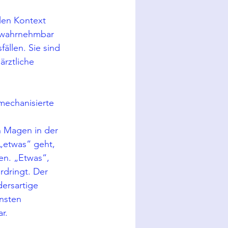
len Kontext 
 wahrnehmbar 
ällen. Sie sind 
ärztliche 
mechanisierte 
n Magen in der 
 „etwas“ geht, 
en. „Etwas“, 
rdringt. Der 
ersartige 
nsten 
r.