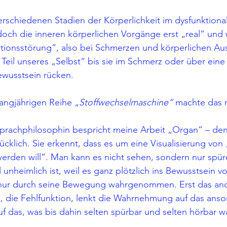
rschiedenen Stadien der Körperlichkeit im dysfunktiona
ch die inneren körperlichen Vorgänge erst „real“ und
tionsstörung“, also bei Schmerzen und körperlichen Ausf
Teil unseres „Selbst“ bis sie im Schmerz oder über eine 
ewusstsein rücken.
angjährigen Reihe „
Stoffwechselmaschine“
 machte das 
 Sprachphilosophin bespricht meine Arbeit „Organ“ – de
ücklich. Sie erkennt, dass es um eine Visualisierung von
erden will“. Man kann es nicht sehen, sondern nur spür
nheimlich ist, weil es ganz plötzlich ins Bewusstsein vo
nur durch seine Bewegung wahrgenommen. Erst das and
 die Fehlfunktion, lenkt die Wahrnehmung auf das anso
uf das, was bis dahin selten spürbar und selten hörbar wa