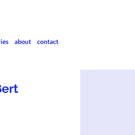
ries
about
contact
ßert