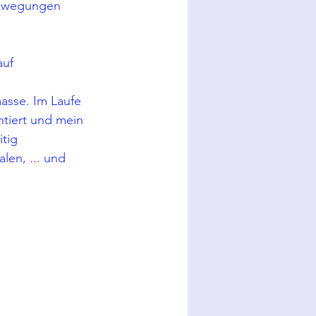
Bewegungen 
uf 
asse. Im Laufe 
ntiert und mein 
tig 
en, ... und 